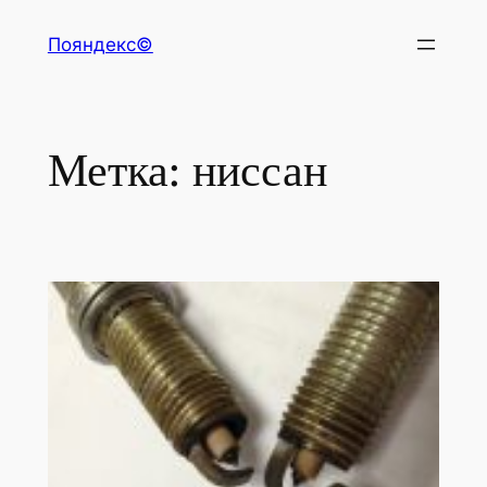
Перейти
Пояндекс©
к
содержимому
Метка:
ниссан