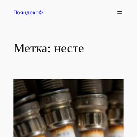
Перейти
Пояндекс©
к
содержимому
Метка:
несте