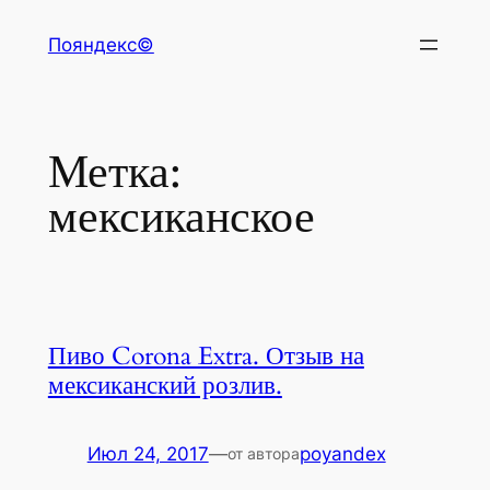
Перейти
Пояндекс©
к
содержимому
Метка:
мексиканское
Пиво Corona Extra. Отзыв на
мексиканский розлив.
Июл 24, 2017
—
poyandex
от автора