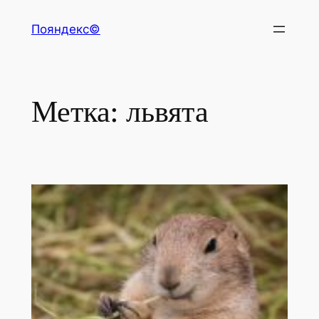
Перейти
Пояндекс©
к
содержимому
Метка:
львята