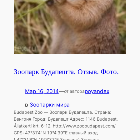
Зоопарк Будапешта. Отзыв. Фото.
Мар 16, 2014
—
poyandex
от автора
в
Зоопарки мира
Budapest Zoo — Зоопарк Будапешта. Страна:
Венгрия Город: Будапешт Адрес: 1146 Budapest,
Állatkerti krt. 6-12. http://www.zoobudapest.com/
GPS: 47°31’4″N 19°4’39″E главный вход
( 47°31’6″N 19°4’37″E Зоопарк) Зоопарк