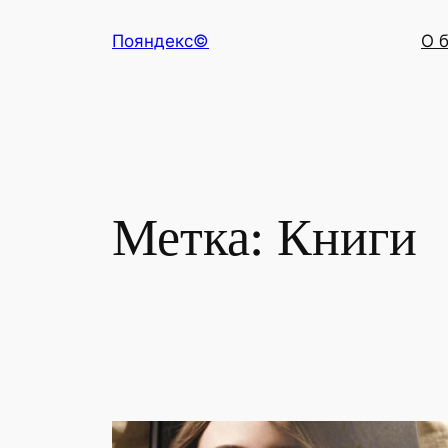
Перейти
Пояндекс©
О 
к
содержимому
Метка:
Книги