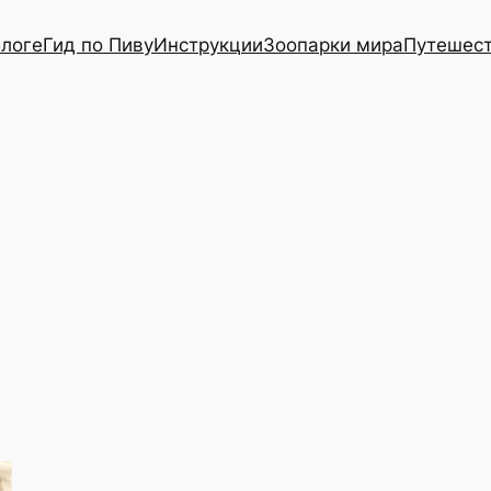
блоге
Гид по Пиву
Инструкции
Зоопарки мира
Путешес