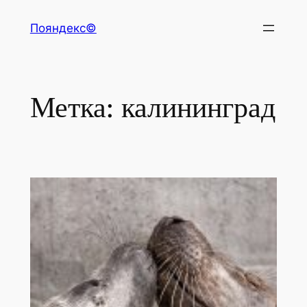
Перейти
Пояндекс©
к
содержимому
Метка:
калининград