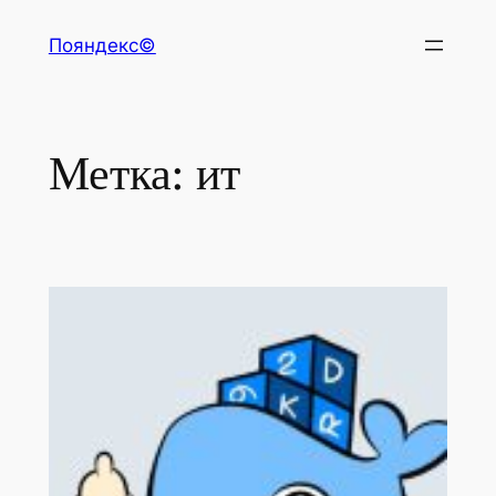
Перейти
Пояндекс©
к
содержимому
Метка:
ит