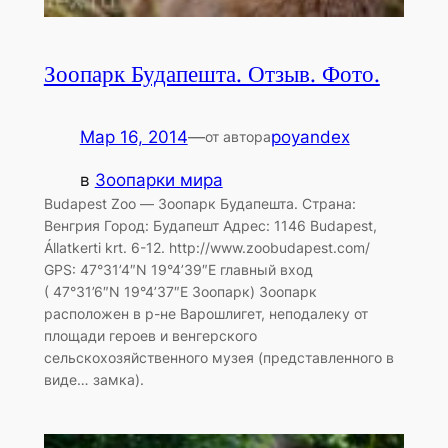
Зоопарк Будапешта. Отзыв. Фото.
Мар 16, 2014
—
poyandex
от автора
в
Зоопарки мира
Budapest Zoo — Зоопарк Будапешта. Страна:
Венгрия Город: Будапешт Адрес: 1146 Budapest,
Állatkerti krt. 6-12. http://www.zoobudapest.com/
GPS: 47°31’4″N 19°4’39″E главный вход
( 47°31’6″N 19°4’37″E Зоопарк) Зоопарк
расположен в р-не Варошлигет, неподалеку от
площади героев и венгерского
сельскохозяйственного музея (представленного в
виде… замка).