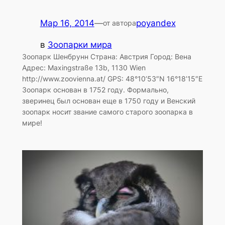
Мар 16, 2014
—
poyandex
от автора
в
Зоопарки мира
Зоопарк Шенбрунн Страна: Австрия Город: Вена
Адрес: Maxingstraße 13b, 1130 Wien
http://www.zoovienna.at/ GPS: 48°10’53″N 16°18’15″E
Зоопарк основан в 1752 году. Формально,
зверинец был основан еще в 1750 году и Венский
зоопарк носит звание самого старого зоопарка в
мире!