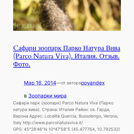
Cафари зоопарк Парко Натура Вива
(Parco Natura Viva). Италия. Отзыв.
Фото.
Мар 16, 2014
—
poyandex
от автора
в
Зоопарки мира
Сафари парк (зоопарк) Parco Natura Viva (Парко
натура вива). Страна: Италия Район: оз. Гарда,
Верона Адрес: Località Quercia, Bussolengo, Verona,
Italy http://www.parconaturaviva.it/
GPS: 45°28’46″N 10°47’58″E (45.477764, 10.792532)