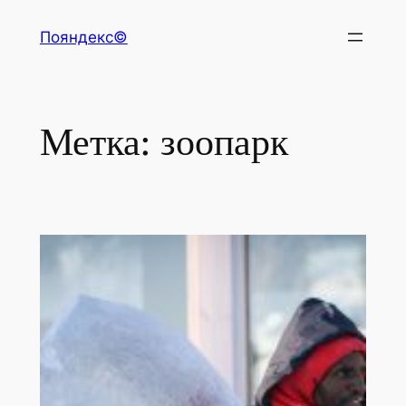
Перейти
Пояндекс©
к
содержимому
Метка:
зоопарк