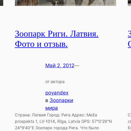
Зоопарк Риги. Латвия.
Фото и отзыв.
Май 2, 2012
—
от автора
poyandex
в
Зоопарки
мира
Страна: Латвия Город: Рига Адрес: Meža
С
prospekts 1, LV-1014, Rīga, Latvia GPS: 57°0’29″N
с
24°9’40″E Зоопарк города Рига. Что было
Е