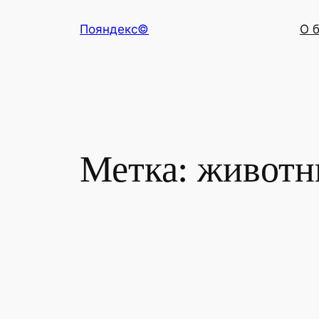
Перейти
Пояндекс©
О 
к
содержимому
Метка:
животн