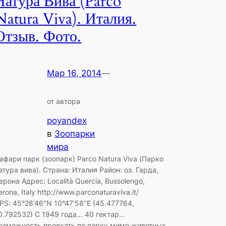
Натура Вива (Parco
Natura Viva). Италия.
Отзыв. Фото.
Мар 16, 2014
—
от автора
poyandex
в
Зоопарки
мира
афари парк (зоопарк) Parco Natura Viva (Парко
атура вива). Страна: Италия Район: оз. Гарда,
ерона Адрес: Località Quercia, Bussolengo,
erona, Italy http://www.parconaturaviva.it/
PS: 45°28’46″N 10°47’58″E (45.477764,
0.792532) C 1949 года… 40 гектар…
озможность проехать по парку мимо животных