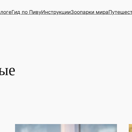
блоге
Гид по Пиву
Инструкции
Зоопарки мира
Путешес
ые