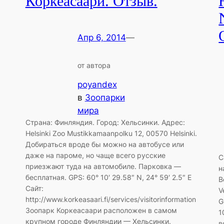
Коркеасаари. Отзыв.
Апр 6, 2014
—
от автора
poyandex
в
Зоопарки
мира
Страна: Финляндия. Город: Хельсинки. Адрес:
Helsinki Zoo Mustikkamaanpolku 12, 00570 Helsinki.
Добираться вроде бы можно на автобусе или
даже на пароме, но чаще всего русские
С
приезжают туда на автомобиле. Парковка —
н
бесплатная. GPS: 60° 10′ 29.58″ N, 24° 59′ 2.5″ E
В
Сайт:
V
http://www.korkeasaari.fi/services/visitorinformation
G
Зоопарк Коркеасаари расположен в самом
1
крупном городе Финляндии — Хельсинки.
в