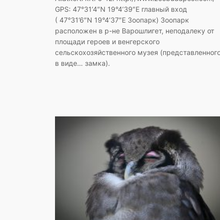
GPS: 47°31’4″N 19°4’39″E главный вход
( 47°31’6″N 19°4’37″E Зоопарк) Зоопарк
расположен в р-не Варошлигет, неподалеку от
площади героев и венгерского
сельскохозяйственного музея (представленног
в виде… замка).