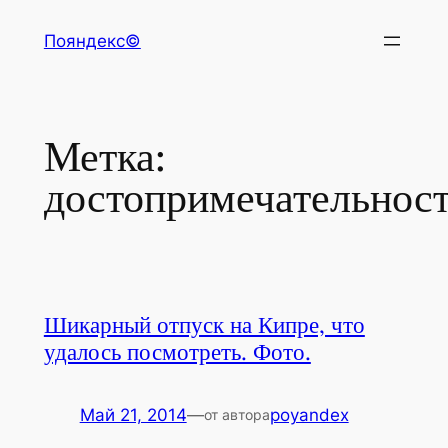
Перейти
Пояндекс©
к
содержимому
Метка:
достопримечательнос
Шикарный отпуск на Кипре, что
удалось посмотреть. Фото.
Май 21, 2014
—
poyandex
от автора