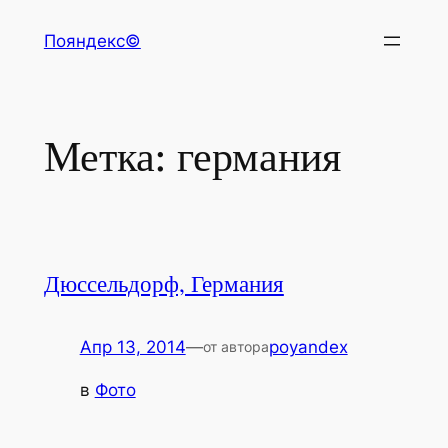
Перейти
Пояндекс©
к
содержимому
Метка:
германия
Дюссельдорф, Германия
Апр 13, 2014
—
poyandex
от автора
в
Фото