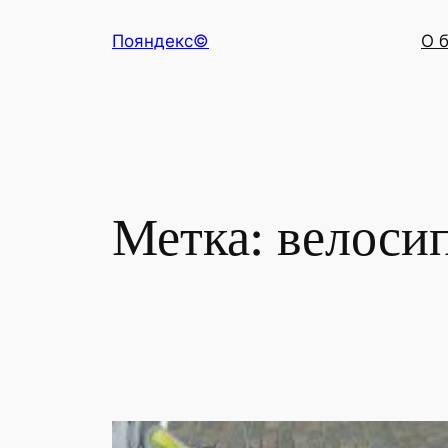
Перейти
Пояндекс©
О 
к
содержимому
Метка:
велоси