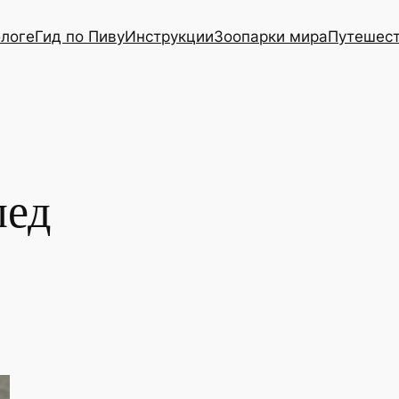
блоге
Гид по Пиву
Инструкции
Зоопарки мира
Путешес
пед