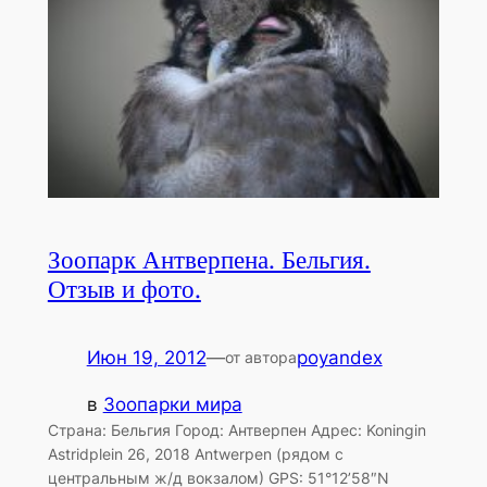
Зоопарк Антверпена. Бельгия.
Отзыв и фото.
Июн 19, 2012
—
poyandex
от автора
в
Зоопарки мира
Страна: Бельгия Город: Антверпен Адрес: Koningin
Astridplein 26, 2018 Antwerpen (рядом с
центральным ж/д вокзалом) GPS: 51°12’58″N