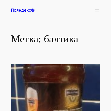
Перейти
Пояндекс©
к
содержимому
Метка:
балтика