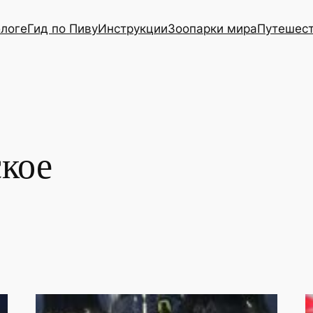
блоге
Гид по Пиву
Инструкции
Зоопарки мира
Путешес
ское