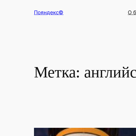
Перейти
Пояндекс©
О 
к
содержимому
Метка:
англий