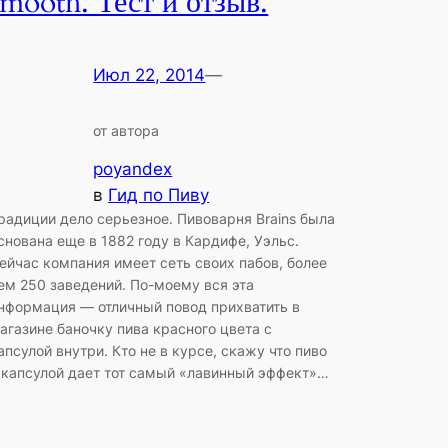
smooth. Тест и отзыв.
Июл 22, 2014
—
от автора
poyandex
в
Гид по Пиву
радиции дело серьезное. Пивоварня Brains была
снована еще в 1882 году в Кардифе, Уэльс.
ейчас компания имеет сеть своих пабов, более
ем 250 заведений. По-моему вся эта
нформация — отличный повод прихватить в
агазине баночку пива красного цвета с
апсулой внутри. Кто не в курсе, скажу что пиво
 капсулой дает тот самый «лавинный эффект»…