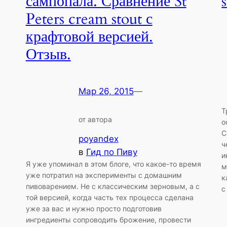
сампопала. Сравнение St
Peters cream stout с
крафтовой версией.
Отзыв.
Мар 26, 2015
—
Т
от автора
о
С
poyandex
ч
в
Гид по Пиву
и
Я уже упоминал в этом блоге, что какое-то время
м
уже потратил на эксперименты с домашним
к
пивоварением. Не с классическим зерновым, а с
с
той версией, когда часть тех процесса сделана
уже за вас и нужно просто подготовив
ингредиенты сопроводить брожение, провести