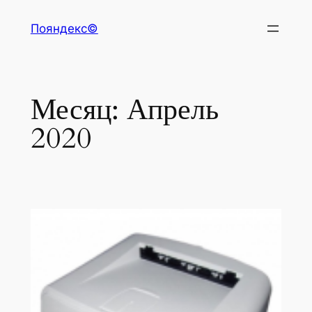
Перейти
Пояндекс©
к
содержимому
Месяц:
Апрель
2020