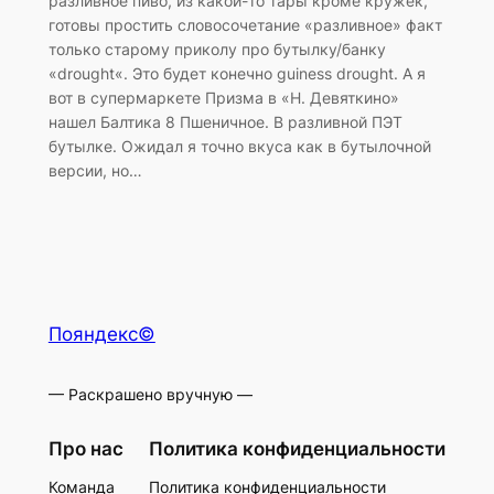
разливное пиво, из какой-то тары кроме кружек,
готовы простить словосочетание «разливное» факт
только старому приколу про бутылку/банку
«drought«. Это будет конечно guiness drought. А я
вот в супермаркете Призма в «Н. Девяткино»
нашел Балтика 8 Пшеничное. В разливной ПЭТ
бутылке. Ожидал я точно вкуса как в бутылочной
версии, но…
Пояндекс©
— Раскрашено вручную —
Про нас
Политика конфиденциальности
Команда
Политика конфиденциальности