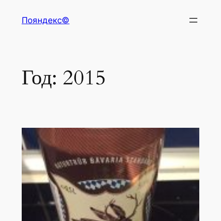
Перейти
Пояндекс©
к
содержимому
Год:
2015