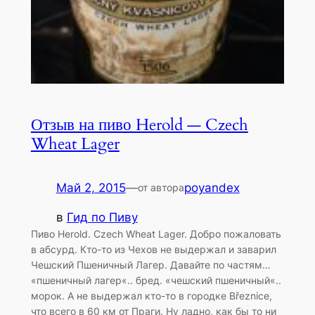
Отзыв на пиво Herold — Czech
Wheat Lager
Май 2, 2015
—
poyandex
от автора
в
Гид по Пиву
Пиво Herold. Czech Wheat Lager. Добро пожаловать
в абсурд. Кто-то из Чехов не выдержал и заварил
Чешский Пшеничный Лагер. Давайте по частям…
«пшеничный лагер«.. бред. «чешский пшеничный«..
морок. А не выдержал кто-то в городке Březnice,
что всего в 60 км от Праги. Ну ладно, как бы то ни