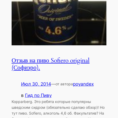
Отзыв на пиво Sofiero original
(Софиэро).
Июл 30, 2014
—
poyandex
от автора
в
Гид по Пиву
Kopparberg. Это ребята которые популярны
шведским сидром (обязательно сделаю обзор)! Но
тут пиво. Sofiero, алкоголь 4,6 об. Факультатив? На