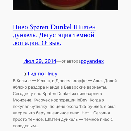
Пиво Spaten Dunkel Шпатен
дункель. Дегустация темной
лошадки. Отзыв.
Июл 29, 2014
—
poyandex
от автора
в
Гид по Пиву
В Кельне — Кельш, в Дюссельдорфе — Альт. Долой
яблоко раздора и айда в Баварские варианты.
Сегодня у нас Spaten Dunkel из пивоварни в
Мюнхене. Кусочек корпорации InBev. Когда я
покупал бутылку, по цене около 125 рублей, я был
уверен что беру пшеничное пиво. Нет… Сегодня
просто темное. Шпатен дункель — темное пиво с
солодовым…