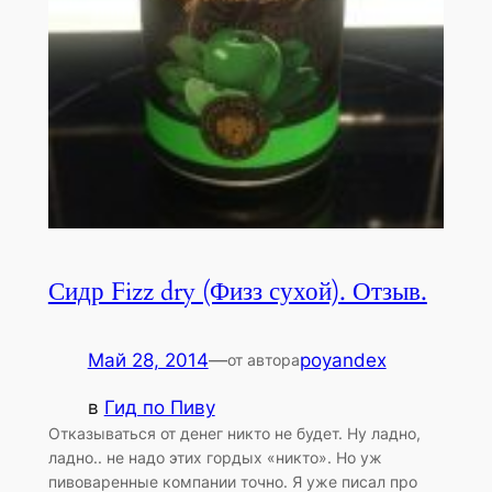
Сидр Fizz dry (Физз сухой). Отзыв.
Май 28, 2014
—
poyandex
от автора
в
Гид по Пиву
Отказываться от денег никто не будет. Ну ладно,
ладно.. не надо этих гордых «никто». Но уж
пивоваренные компании точно. Я уже писал про