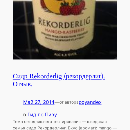
Сидр Rekorderlig (рекордерлиг).
Отзыв.
Май 27, 2014
—
poyandex
от автора
в
Гид по Пиву
Тема сегодняшнего тестирования — шведская
семья сидр Рекордерлинг. Вкус (аромат): mango —