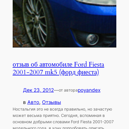
отзыв об автомобиле Ford Fiesta
2001-2007 mk5 (форд фиеста)
Дек 23, 2012
—
poyandex
от автора
в
Авто
, 
Отзывы
Ностальгия это не всегда правильно, но зачастую
может весьма приятно. Сегодня, вспоминая в
основном добрыми словами Ford Fiesta 2001-2007
модельного года, я хочу попробовать описать