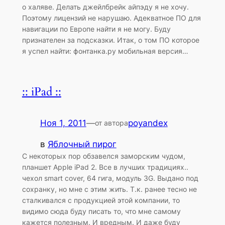
о халяве. Делать джейлбрейк айпэду я не хочу.
Поэтому лицензий не нарушаю. Адекватное ПО для
навигации по Европе найти я не могу. Буду
признателен за подсказки. Итак, о том ПО которое
я успел найти: фонтанка.ру мобильная версия…
:: iPad ::
Ноя 1, 2011
—
poyandex
от автора
в
Яблочный пирог
С некоторых пор обзавелся заморским чудом,
планшет Apple iPad 2. Все в лучших традициях..
чехол smart cover, 64 гига, модуль 3G. Выдано под
сохранку, но мне с этим жить. Т.к. ранее тесно не
сталкивался с продукцией этой компании, то
видимо сюда буду писать то, что мне самому
кажется полезным. И вредным. И даже буду