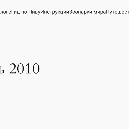
блоге
Гид по Пиву
Инструкции
Зоопарки мира
Путешес
ь 2010