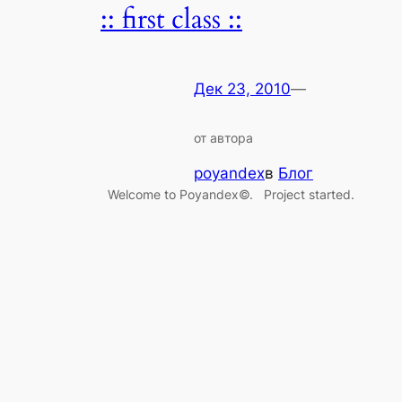
:: first class ::
Дек 23, 2010
—
от автора
poyandex
в
Блог
Welcome to Poyandex©. Project started.