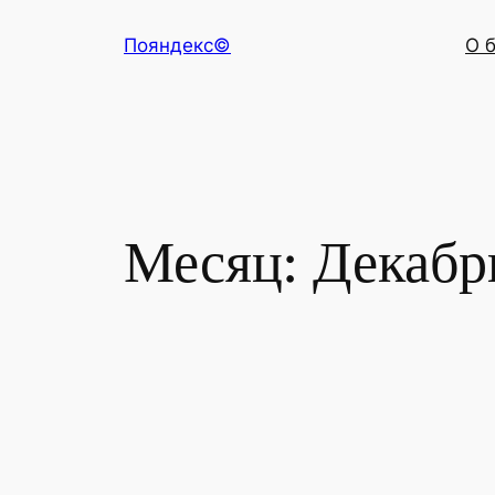
Перейти
Пояндекс©
О 
к
содержимому
Месяц:
Декабр