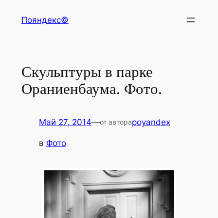
Перейти
Пояндекс©
к
содержимому
Скульптуры в парке
Ораниенбаума. Фото.
Май 27, 2014
—
poyandex
от автора
в
Фото