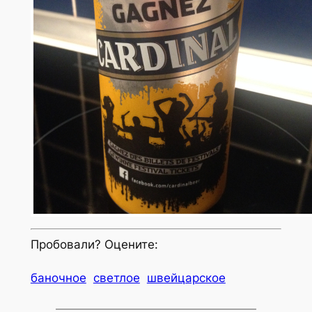
Пробовали? Оцените:
баночное
светлое
швейцарское