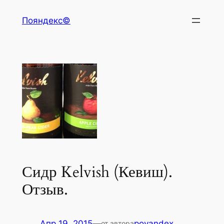
Перейти
Пояндекс©
к
содержимому
Сидр Kelvish (Кевиш).
Отзыв.
Апр 19, 2015
—
poyandex
от автора