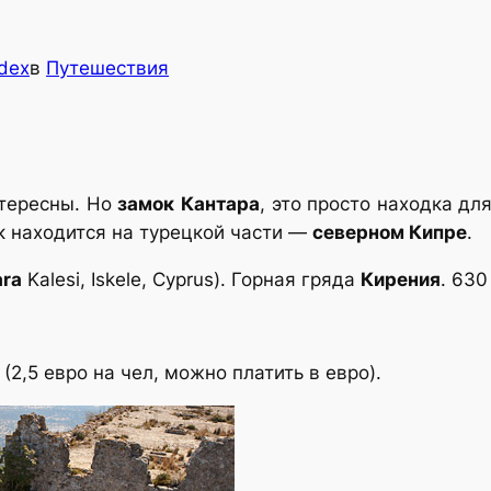
dex
в
Путешествия
нтересны. Но
замок
Кантара
, это просто находка дл
к находится на турецкой части —
северном Кипре
.
ara
Kalesi, Iskele, Cyprus). Горная гряда
Кирения
. 630
 (2,5 евро на чел, можно платить в евро).