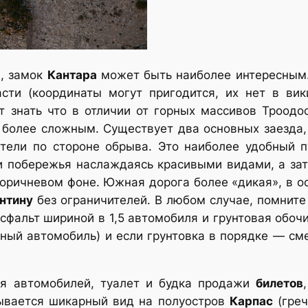
а, замок
Кантара
может быть наиболее интересным. 
сти (координаты могут пригодится, их нет в вик
 знать что в отличии от горных массивов Троодос
более сложным. Существует два основных заезда, п
ители по стороне обрыва. Это наиболее удобный п
и побережья наслаждаясь красивыми видами, а за
коричневом фоне. Южная дорога более «дикая», в о
нтину
без ограничителей. В любом случае, помните
сфальт шириной в 1,5 автомобиля и грунтовая обочи
ный автомобиль) и если грунтовка в порядке — сме
ля автомобилей, туалет и будка продажи
билетов
ывается шикарный вид на полуостров
Карпас
(греч