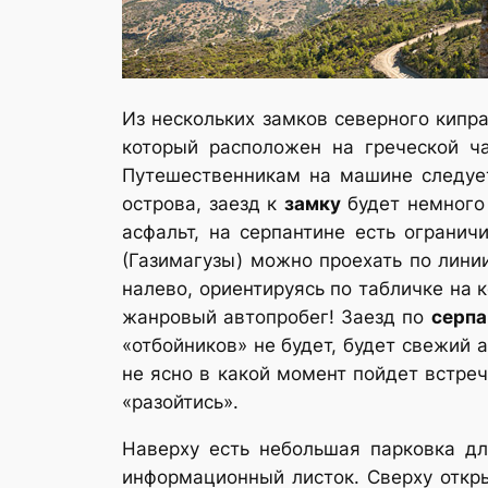
Из нескольких замков северного кипр
который расположен на греческой ча
Путешественникам на машине следует
острова, заезд к
замку
будет немного 
асфальт, на серпантине есть огранич
(Газимагузы) можно проехать по лини
налево, ориентируясь по табличке на 
жанровый автопробег! Заезд по
серпа
«отбойников» не будет, будет свежий а
не ясно в какой момент пойдет встреч
«разойтись».
Наверху есть небольшая парковка д
информационный листок. Сверху откр