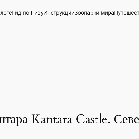
блоге
Гид по Пиву
Инструкции
Зоопарки мира
Путешес
нтара Kantara Castle. Се