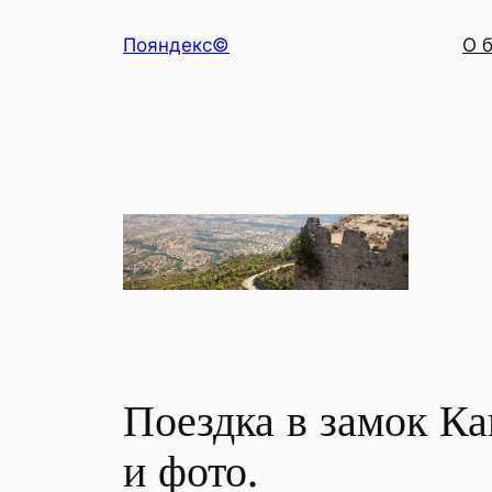
Перейти
Пояндекс©
О 
к
содержимому
Поездка в замок Ка
и фото.