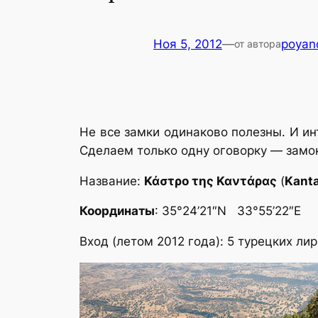
Ноя 5, 2012
—
poyan
от автора
Не все замки одинаково полезны. И и
Сделаем только одну оговорку — замо
Название:
Κάστρο της Καντάρας
(
Kant
Координаты
: 35°24’21″N 33°55’22″E
Вход (летом 2012 года): 5 турецких лир