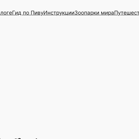
блоге
Гид по Пиву
Инструкции
Зоопарки мира
Путешес