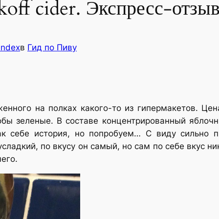
off cider. Экспресс-отзыв
andex
в
Гид по Пиву
женного на полках какого-то из гипермакетов. Цен
якобы зеленые. В составе концентрированный ябло
ак себе история, но попробуем… С виду сильно п
сладкий, по вкусу он самый, но сам по себе вкус н
чего.