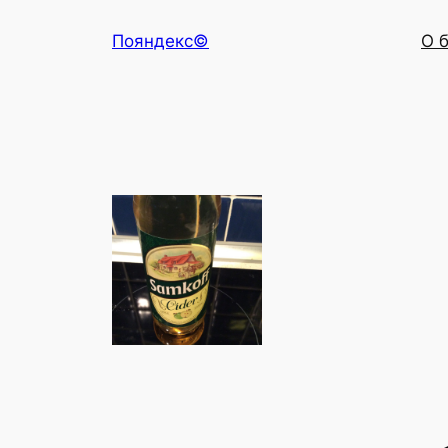
Перейти
Пояндекс©
О 
к
содержимому