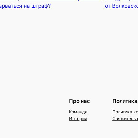
нарваться на штраф?
от Волковск
Про нас
Политика
Команда
Политика к
История
Свяжитесь 