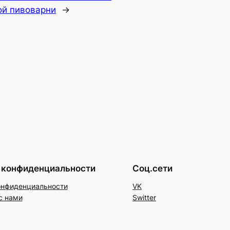
ой пивоварни
→
 конфиденциальности
Соц.сети
онфиденциальности
VK
с нами
Switter