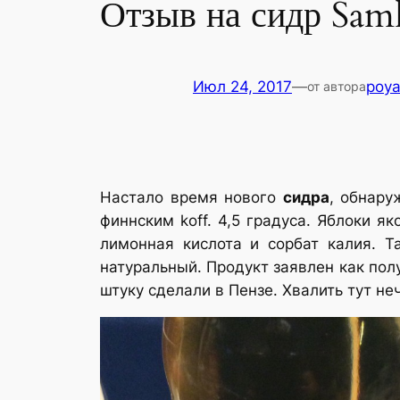
Отзыв на сидр Samk
Июл 24, 2017
—
poy
от автора
Настало время нового
сидра
, обнару
финнским koff. 4,5 градуса. Яблоки 
лимонная кислота и сорбат калия. Т
натуральный. Продукт заявлен как полу
штуку сделали в Пензе. Хвалить тут не