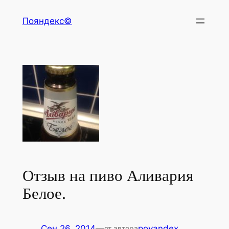
Перейти
Пояндекс©
к
содержимому
Отзыв на пиво Аливария
Белое.
Сен 26, 2014
—
poyandex
от автора