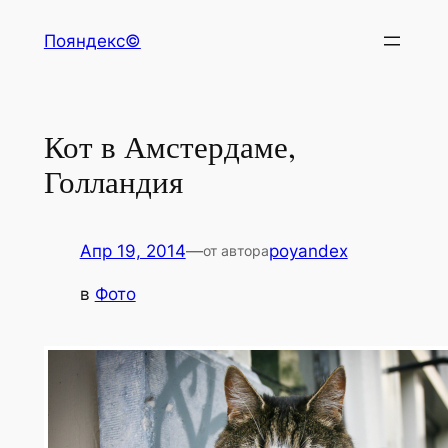
Перейти
Пояндекс©
к
содержимому
Кот в Амстердаме,
Голландия
Апр 19, 2014
—
poyandex
от автора
в
Фото