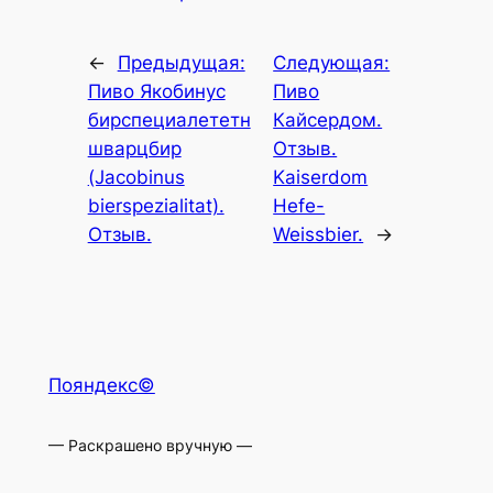
←
Предыдущая:
Следующая:
Пиво Якобинус
Пиво
бирспециалететн
Кайсердом.
шварцбир
Отзыв.
(Jacobinus
Kaiserdom
bierspezialitat).
Hefe-
Отзыв.
Weissbier.
→
Пояндекс©
— Раскрашено вручную —